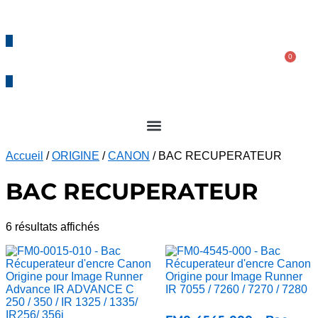
04 90 27 99 76
contact@bcs-solution.com
0
0,00
€
Accueil
/
ORIGINE
/
CANON
/ BAC RECUPERATEUR
BAC RECUPERATEUR
6 résultats affichés