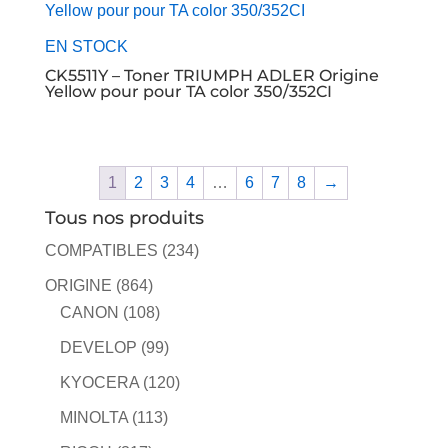
EN STOCK
CK5511Y – Toner TRIUMPH ADLER Origine
Yellow pour pour TA color 350/352CI
1
2
3
4
…
6
7
8
→
Tous nos produits
COMPATIBLES
(234)
ORIGINE
(864)
CANON
(108)
DEVELOP
(99)
KYOCERA
(120)
MINOLTA
(113)