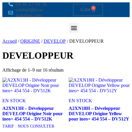
04 90 27 99 76
0
contact@bcs-
0,00
€
solution.com
Accueil
/
ORIGINE
/
DEVELOP
/ DEVELOPPEUR
DEVELOPPEUR
Affichage de 1–9 sur 16 résultats
EN STOCK
EN STOCK
A2XN13H – Développeur
A2XN18H – Développeur
DEVELOP Origine Noir pour
DEVELOP Origine Yellow
ineo+ 454 554 – DV512K
pour ineo+ 454 554 – DV512Y
TARIF : NOUS CONSULTER