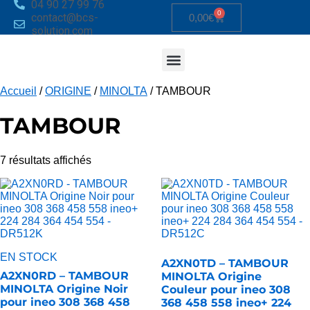
04 90 27 99 76
0
contact@bcs-
0,00
€
solution.com
Accueil
/
ORIGINE
/
MINOLTA
/ TAMBOUR
TAMBOUR
7 résultats affichés
EN STOCK
A2XN0TD – TAMBOUR
A2XN0RD – TAMBOUR
MINOLTA Origine
MINOLTA Origine Noir
Couleur pour ineo 308
pour ineo 308 368 458
368 458 558 ineo+ 224