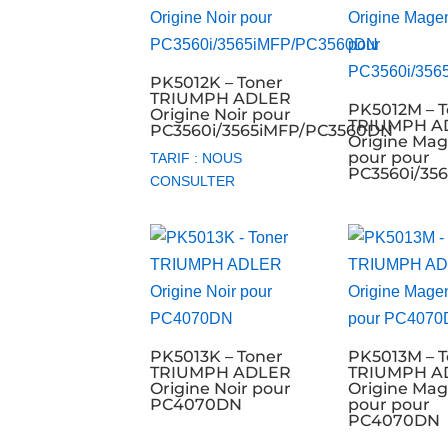
PK5012K – Toner
TRIUMPH ADLER
PK5012M – T
Origine Noir pour
TRIUMPH A
PC3560i/3565iMFP/PC3560DN
Origine Ma
pour pour
TARIF : NOUS
PC3560i/35
CONSULTER
PK5013K – Toner
PK5013M – T
TRIUMPH ADLER
TRIUMPH A
Origine Noir pour
Origine Ma
PC4070DN
pour pour
PC4070DN