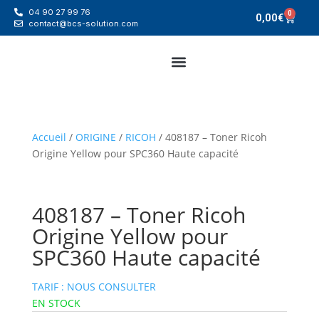
04 90 27 99 76
0
0,00
€
contact@bcs-solution.com
Accueil
/
ORIGINE
/
RICOH
/ 408187 – Toner Ricoh
Origine Yellow pour SPC360 Haute capacité
408187 – Toner Ricoh
Origine Yellow pour
SPC360 Haute capacité
TARIF : NOUS CONSULTER
EN STOCK