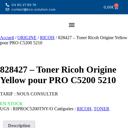
04 90 27 99 76
0
0,00
€
contact@bcs-solution.com
Accueil
/
ORIGINE
/
RICOH
/ 828427 – Toner Ricoh Origine Yellow
pour PRO C5200 5210
828427 – Toner Ricoh Origine
Yellow pour PRO C5200 5210
TARIF : NOUS CONSULTER
EN STOCK
UGS :
RIPROC5200TNY/O
Catégories :
RICOH
,
TONER
Description