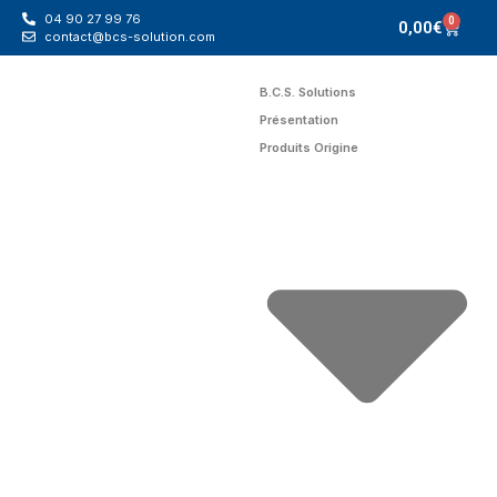
04 90 27 99 76
0
0,00
€
contact@bcs-solution.com
B.C.S. Solutions
Présentation
Produits Origine