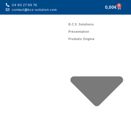
04 90 27 99 76
0
0,00
€
contact@bcs-solution.com
B.C.S. Solutions
Présentation
Produits Origine