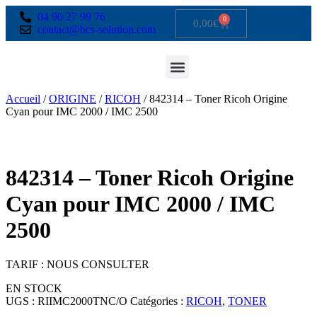
04 90 27 99 76
0
0,00
€
contact@bcs-solution.com
Accueil
/
ORIGINE
/
RICOH
/ 842314 – Toner Ricoh Origine
Cyan pour IMC 2000 / IMC 2500
842314 – Toner Ricoh Origine
Cyan pour IMC 2000 / IMC
2500
TARIF : NOUS CONSULTER
EN STOCK
UGS :
RIIMC2000TNC/O
Catégories :
RICOH
,
TONER