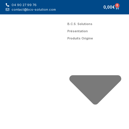
04 90 27 99 76
0
0,00
€
contact@bcs-solution.com
B.C.S. Solutions
Présentation
Produits Origine