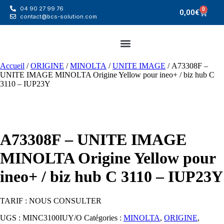
04 90 27 99 76
0
0,00
€
contact@bcs-solution.com
Accueil
/
ORIGINE
/
MINOLTA
/
UNITE IMAGE
/ A73308F –
UNITE IMAGE MINOLTA Origine Yellow pour ineo+ / biz hub C
3110 – IUP23Y
A73308F – UNITE IMAGE
MINOLTA Origine Yellow pour
ineo+ / biz hub C 3110 – IUP23Y
TARIF : NOUS CONSULTER
UGS :
MINC3100IUY/O
Catégories :
MINOLTA
,
ORIGINE
,