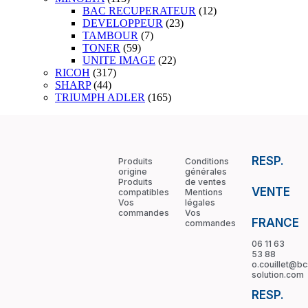
BAC RECUPERATEUR
(12)
DEVELOPPEUR
(23)
TAMBOUR
(7)
TONER
(59)
UNITE IMAGE
(22)
RICOH
(317)
SHARP
(44)
TRIUMPH ADLER
(165)
RESP.
Produits
Conditions
origine
générales
Produits
de ventes
VENTE
compatibles
Mentions
Vos
légales
commandes
Vos
FRANCE
commandes
06 11 63
53 88
o.couillet@bc
solution.com
RESP.