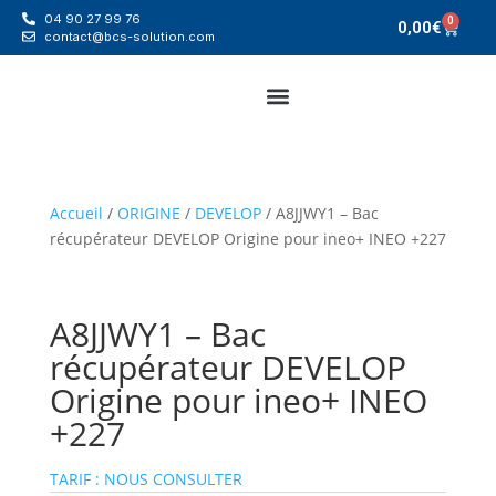
04 90 27 99 76
0
0,00
€
contact@bcs-solution.com
Accueil
/
ORIGINE
/
DEVELOP
/ A8JJWY1 – Bac
récupérateur DEVELOP Origine pour ineo+ INEO +227
A8JJWY1 – Bac
récupérateur DEVELOP
Origine pour ineo+ INEO
+227
TARIF : NOUS CONSULTER