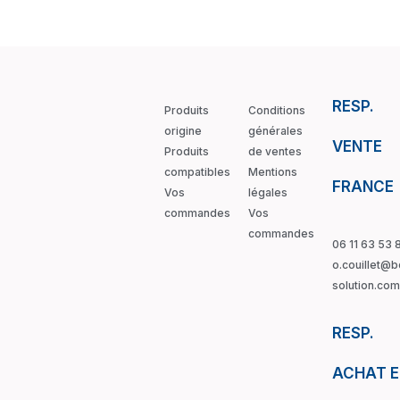
RESP.
Produits
Conditions
origine
générales
VENTE
Produits
de ventes
compatibles
Mentions
FRANCE
Vos
légales
commandes
Vos
commandes
06 11 63 53 
o.couillet@b
solution.co
RESP.
ACHAT 