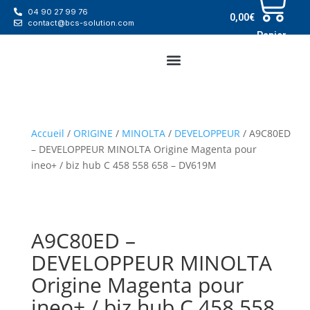
04 90 27 99 76
0,00
€
contact@bcs-solution.com
Panier
Accueil
/
ORIGINE
/
MINOLTA
/
DEVELOPPEUR
/ A9C80ED
– DEVELOPPEUR MINOLTA Origine Magenta pour
ineo+ / biz hub C 458 558 658 – DV619M
A9C80ED –
DEVELOPPEUR MINOLTA
Origine Magenta pour
ineo+ / biz hub C 458 558