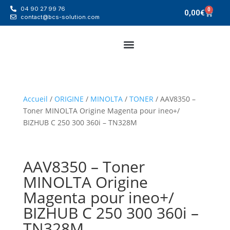
04 90 27 99 76
0
0,00
€
contact@bcs-solution.com
Accueil
/
ORIGINE
/
MINOLTA
/
TONER
/ AAV8350 –
Toner MINOLTA Origine Magenta pour ineo+/
BIZHUB C 250 300 360i – TN328M
AAV8350 – Toner
MINOLTA Origine
Magenta pour ineo+/
BIZHUB C 250 300 360i –
TN328M