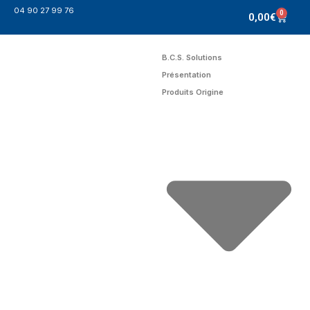
04 90 27 99 76
0
0,00
€
B.C.S. Solutions
Présentation
Produits Origine
contact@bcs-solution.com