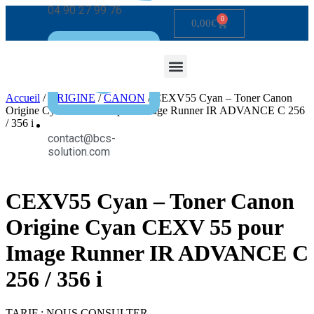
04 90 27 99 76
0
0,00
€
Accueil
/
ORIGINE
/
CANON
/ CEXV55 Cyan – Toner Canon
Origine Cyan CEXV 55 pour Image Runner IR ADVANCE C 256
/ 356 i
contact@bcs-
solution.com
CEXV55 Cyan – Toner Canon
Origine Cyan CEXV 55 pour
Image Runner IR ADVANCE C
256 / 356 i
TARIF : NOUS CONSULTER