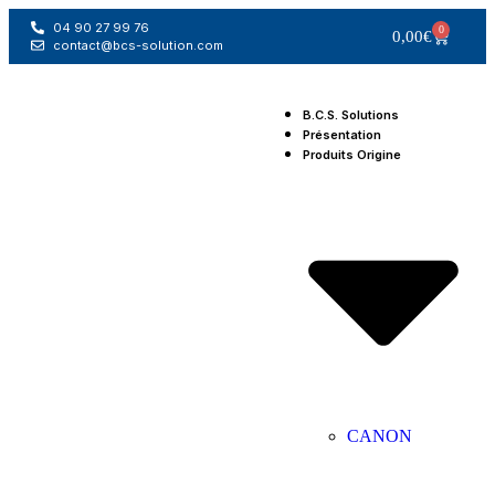
04 90 27 99 76
0
0,00
€
contact@bcs-solution.com
B.C.S. Solutions
Présentation
Produits Origine
CANON