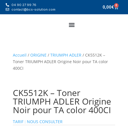
04 90 27 99 76
0
0,00
€
contact@bcs-solution.com
Accueil
/
ORIGINE
/
TRIUMPH ADLER
/ CK5512K –
Toner TRIUMPH ADLER Origine Noir pour TA color
400CI
CK5512K – Toner
TRIUMPH ADLER Origine
Noir pour TA color 400CI
TARIF : NOUS CONSULTER