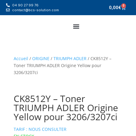
04 90 27 99 76
0
0,00
€
contact@bcs-solution.com
Accueil
/
ORIGINE
/
TRIUMPH ADLER
/ CK8512Y –
Toner TRIUMPH ADLER Origine Yellow pour
3206/3207ci
CK8512Y – Toner
TRIUMPH ADLER Origine
Yellow pour 3206/3207ci
TARIF : NOUS CONSULTER