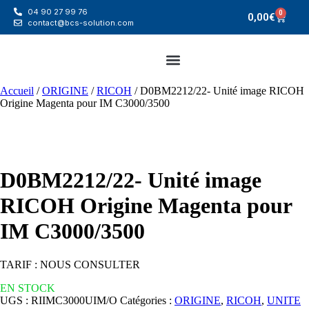
04 90 27 99 76
0
0,00
€
contact@bcs-solution.com
Accueil
/
ORIGINE
/
RICOH
/ D0BM2212/22- Unité image RICOH
Origine Magenta pour IM C3000/3500
D0BM2212/22- Unité image
RICOH Origine Magenta pour
IM C3000/3500
TARIF : NOUS CONSULTER
EN STOCK
UGS :
RIIMC3000UIM/O
Catégories :
ORIGINE
,
RICOH
,
UNITE