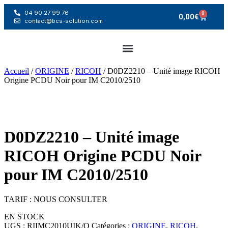
04 90 27 99 76
0
0,00
€
contact@bcs-solution.com
Accueil
/
ORIGINE
/
RICOH
/ D0DZ2210 – Unité image RICOH
Origine PCDU Noir pour IM C2010/2510
D0DZ2210 – Unité image
RICOH Origine PCDU Noir
pour IM C2010/2510
TARIF : NOUS CONSULTER
EN STOCK
UGS :
RIIMC2010UIK/O
Catégories :
ORIGINE
,
RICOH
,