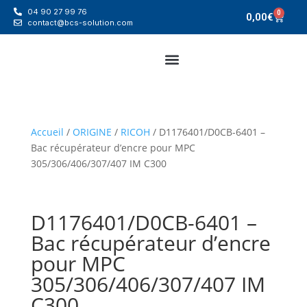
04 90 27 99 76
0
0,00
€
contact@bcs-solution.com
Accueil
/
ORIGINE
/
RICOH
/ D1176401/D0CB-6401 –
Bac récupérateur d’encre pour MPC
305/306/406/307/407 IM C300
D1176401/D0CB-6401 –
Bac récupérateur d’encre
pour MPC
305/306/406/307/407 IM
C300