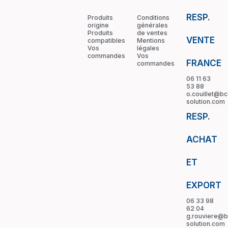
RESP.
Produits
Conditions
origine
générales
Produits
de ventes
VENTE
compatibles
Mentions
Vos
légales
commandes
Vos
FRANCE
commandes
06 11 63
53 88
o.couillet@bc
solution.com
RESP.
ACHAT
ET
EXPORT
06 33 98
62 04
g.rouviere@b
solution.com