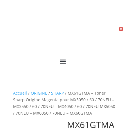
04 90 27 99 76
contact@bcs-solution.com
0
0,00
€
Accueil
/
ORIGINE
/
SHARP
/ MX61GTMA – Toner
Sharp Origine Magenta pour MX3050 / 60 / 70NEU –
MX3550 / 60 / 70NEU – MX4050 / 60 / 70NEU MX5050
/ 70NEU – MX6050 / 70NEU – MX60GTMA
MX61GTMA