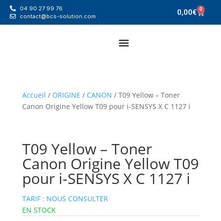
04 90 27 99 76
0
0,00
€
contact@bcs-solution.com
Accueil
/
ORIGINE
/
CANON
/ T09 Yellow – Toner
Canon Origine Yellow T09 pour i-SENSYS X C 1127 i
T09 Yellow – Toner
Canon Origine Yellow T09
pour i-SENSYS X C 1127 i
TARIF : NOUS CONSULTER
EN STOCK