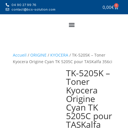
04 90 27 99 76
0
0,00
€
contact@bcs-solution.com
Accueil
/
ORIGINE
/
KYOCERA
/ TK-5205K – Toner
Kyocera Origine Cyan TK 5205C pour TASKalfa 356ci
TK-5205K –
Toner
Kyocera
Origine
Cyan TK
5205C pour
TASKalfa