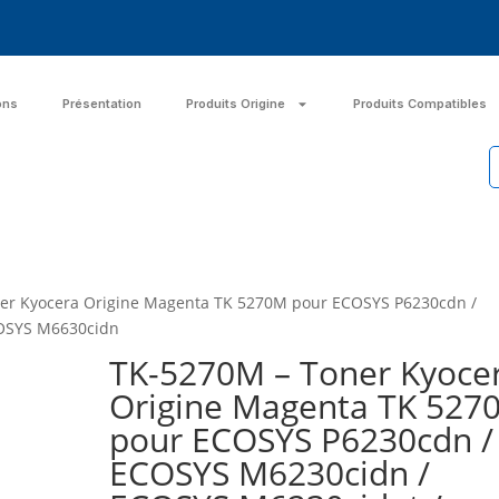
ons
Présentation
Produits Origine
Produits Compatibles
er Kyocera Origine Magenta TK 5270M pour ECOSYS P6230cdn /
COSYS M6630cidn
TK-5270M – Toner Kyoce
Origine Magenta TK 527
pour ECOSYS P6230cdn /
ECOSYS M6230cidn /