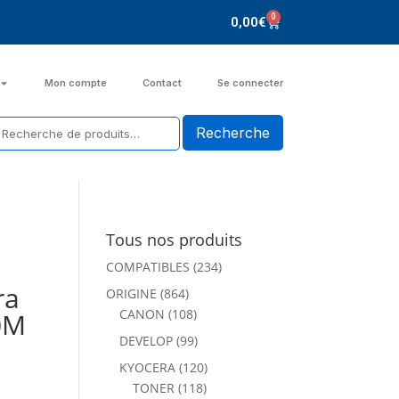
0
0,00
€
Mon compte
Contact
Se connecter
Tous nos produits
COMPATIBLES
(234)
ra
ORIGINE
(864)
CANON
(108)
0M
DEVELOP
(99)
KYOCERA
(120)
TONER
(118)