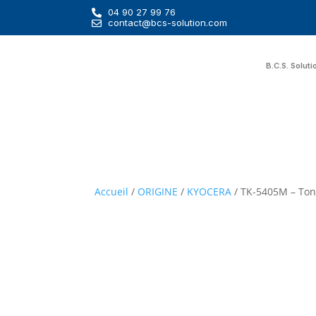
04 90 27 99 76
contact@bcs-solution.com
B.C.S. Soluti
Accueil
/
ORIGINE
/
KYOCERA
/ TK-5405M – Ton