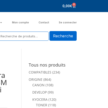
0
0,00
€
Mon compte
Contact
Se connecter
Tous nos produits
COMPATIBLES
(234)
ra
ORIGINE
(864)
5M
CANON
(108)
i
DEVELOP
(99)
KYOCERA
(120)
TONER
(118)