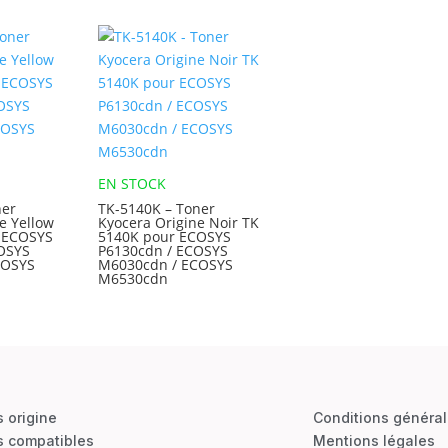
EN STOCK
ner
TK-5140K – Toner
e Yellow
Kyocera Origine Noir TK
 ECOSYS
5140K pour ECOSYS
OSYS
P6130cdn / ECOSYS
COSYS
M6030cdn / ECOSYS
M6530cdn
s origine
Conditions généra
s compatibles
Mentions légales