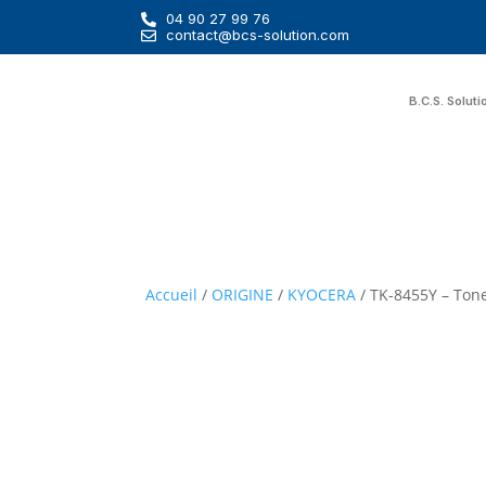
04 90 27 99 76
contact@bcs-solution.com
B.C.S. Soluti
Accueil
/
ORIGINE
/
KYOCERA
/ TK-8455Y – Ton