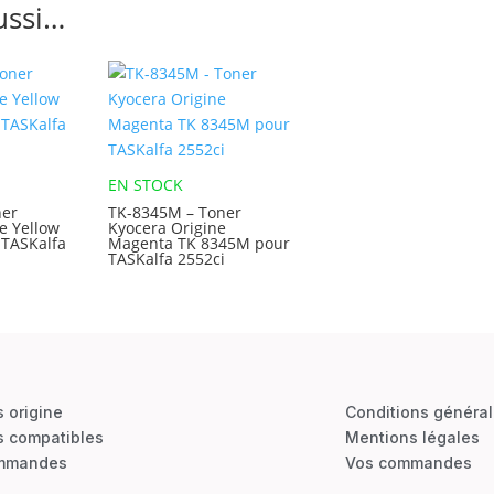
ussi…
EN STOCK
ner
TK-8345M – Toner
e Yellow
Kyocera Origine
 TASKalfa
Magenta TK 8345M pour
TASKalfa 2552ci
s origine
Conditions généra
s compatibles
Mentions légales
mmandes
Vos commandes