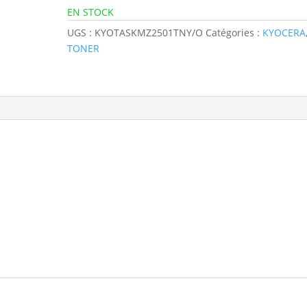
EN STOCK
UGS :
KYOTASKMZ2501TNY/O
Catégories :
KYOCERA
TONER