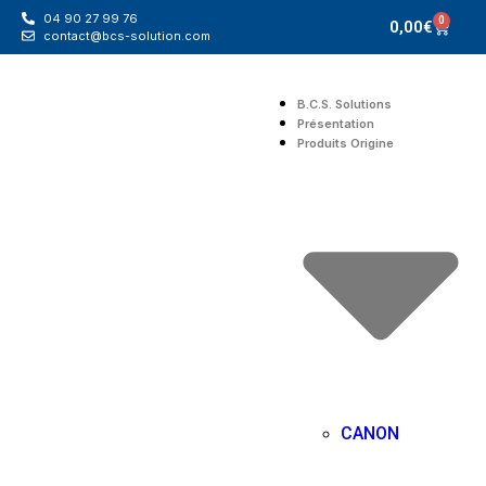
04 90 27 99 76
0
0,00
€
contact@bcs-solution.com
B.C.S. Solutions
Présentation
Produits Origine
CANON