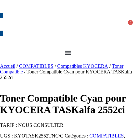
04 90 27 99 76
contact@bcs-solution.com
0
0,00
€
Accueil
/
COMPATIBLES
/
Compatibles KYOCERA
/
Toner
Compatible
/ Toner Compatible Cyan pour KYOCERA TASKalfa
2552ci
Toner Compatible Cyan pour
KYOCERA TASKalfa 2552ci
TARIF : NOUS CONSULTER
UGS :
KYOTASK2552TNC/C
Catégories :
COMPATIBLES
,