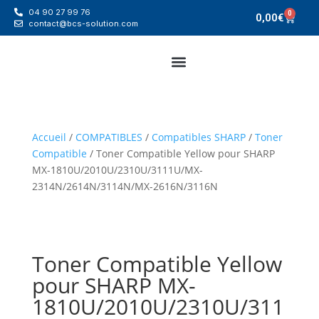
04 90 27 99 76
0
0,00
€
contact@bcs-solution.com
Accueil
/
COMPATIBLES
/
Compatibles SHARP
/
Toner
Compatible
/ Toner Compatible Yellow pour SHARP
MX-1810U/2010U/2310U/3111U/MX-
2314N/2614N/3114N/MX-2616N/3116N
Toner Compatible Yellow
pour SHARP MX-
1810U/2010U/2310U/311