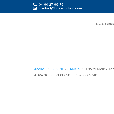
04 90 27 99 76
contact@bcs-solution.com
B.C.S. Soluti
Accueil
/
ORIGINE
/
CANON
/ CEXV29 Noir – T
ADVANCE C 5030 / 5035 / 5235 / 5240