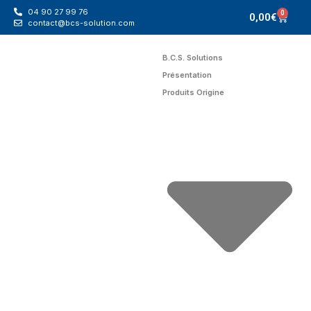
04 90 27 99 76
0
0,00
€
contact@bcs-solution.com
B.C.S. Solutions
Présentation
Produits Origine