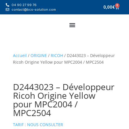
04 90 27 99 76
0
0,00
€
contact@bcs-solution.com
Accueil
/
ORIGINE
/
RICOH
/ D2443023 – Développeur
Ricoh Origine Yellow pour MPC2004 / MPC2504
D2443023 – Développeur
Ricoh Origine Yellow
pour MPC2004 /
MPC2504
TARIF : NOUS CONSULTER